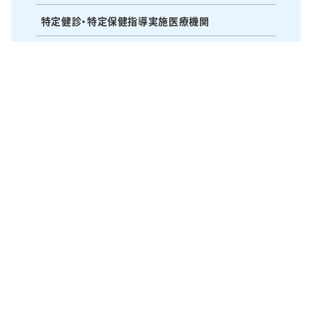
特定健診・特定保健指導実施医療機関
研修会・研究会・水曜会
医療・苦情相談窓口
〒514-1135 三重県津市久居本町1400番地の2
TEL：059-255-3155 FAX：059-256-5210